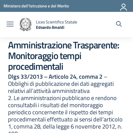
Vai ai contenuti
Vai al menu di navigazione
Vai al footer
Ministero dell'Istruzione e del Merito
Liceo Scientifico Statale
Edoardo Amaldi
— Visita la pagina iniziale della scuola
Amministrazione Trasparente:
Monitoraggio tempi
procedimentali
Dlgs 33/2013 – Articolo 24, comma 2
–
Obblighi di pubblicazione dei dati aggregati
relativi all’attività amministrativa
2. Le amministrazioni pubblicano e rendono
consultabili i risultati del monitoraggio
periodico concernente il rispetto dei tempi
procedimentali effettuato ai sensi dell’articolo
1, comma 28, della legge 6 novembre 2012, n.