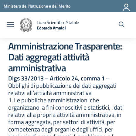
Vai ai contenuti
Vai al menu di navigazione
Vai al footer
Ministero dell'Istruzione e del Merito
Liceo Scientifico Statale
Edoardo Amaldi
— Visita la pagina iniziale della scuola
Amministrazione Trasparente:
Dati aggregati attività
amministrativa
Dlgs 33/2013 – Articolo 24, comma 1
–
Obblighi di pubblicazione dei dati aggregati
relativi all’attività amministrativa
1. Le pubbliche amministrazioni che
organizzano, a fini conoscitivi e statistici, i dati
relativi alla propria attività amministrativa, in
forma aggregata, per settori di attività, per
competenza degli organi e degli uffici, per