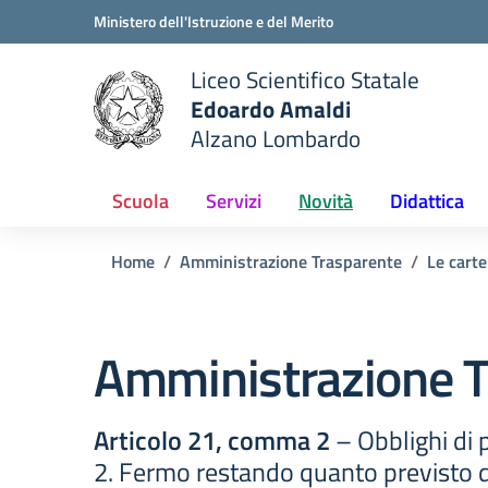
Vai ai contenuti
Vai al menu di navigazione
Vai al footer
Ministero dell'Istruzione e del Merito
Liceo Scientifico Statale
Edoardo Amaldi
Alzano Lombardo
e della scuola
— Visita la pagina iniziale del
Scuola
Servizi
Novità
Didattica
Home
Amministrazione Trasparente
Le carte
Amministrazione T
Articolo 21, comma 2
– Obblighi di p
2. Fermo restando quanto previsto da