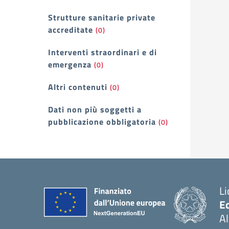
Strutture sanitarie private
accreditate
(0)
Interventi straordinari e di
emergenza
(0)
Altri contenuti
(0)
Dati non più soggetti a
pubblicazione obbligatoria
(0)
Li
E
A