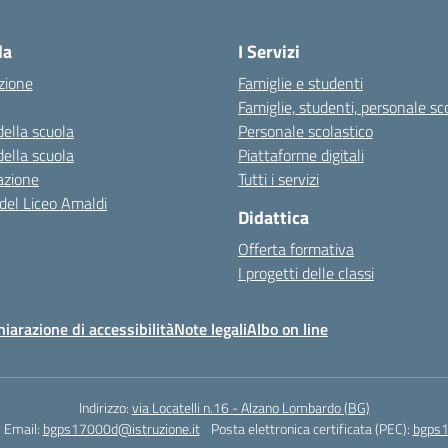
Visita la pagina iniziale della scuola
la
I Servizi
zione
Famiglie e studenti
Famiglie, studenti, personale sc
della scuola
Personale scolastico
della scuola
Piattaforme digitali
azione
Tutti i servizi
 del Liceo Amaldi
Didattica
Offerta formativa
I progetti delle classi
hiarazione di accessibilità
Note legali
Albo on line
Indirizzo:
via Locatelli n.16 - Alzano Lombardo (BG)
Email:
bgps17000d@istruzione.it
Posta elettronica certificata (PEC):
bgps1