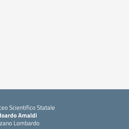
ceo Scientifico Statale
doardo Amaldi
lzano Lombardo