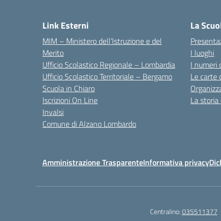
— 
Link Esterni
La Scuo
MIM – Ministero dell’Istruzione e del
Presenta
Merito
I luoghi
Ufficio Scolastico Regionale – Lombardia
I numeri 
Ufficio Scolastico Territoriale – Bergamo
Le carte 
Scuola in Chiaro
Organizz
Iscrizioni On Line
La storia
Invalsi
Comune di Alzano Lombardo
Amministrazione Trasparente
Informativa privacy
Dic
Centralino:
035511377