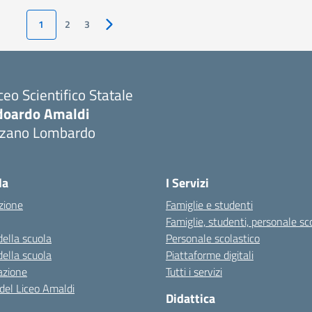
1
2
3
Pagina successiva
ceo Scientifico Statale
doardo Amaldi
lzano Lombardo
Visita la pagina iniziale della scuola
la
I Servizi
zione
Famiglie e studenti
Famiglie, studenti, personale sc
della scuola
Personale scolastico
della scuola
Piattaforme digitali
azione
Tutti i servizi
 del Liceo Amaldi
Didattica