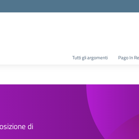
la scuola
Tutti gli argomenti
Pago In R
osizione di