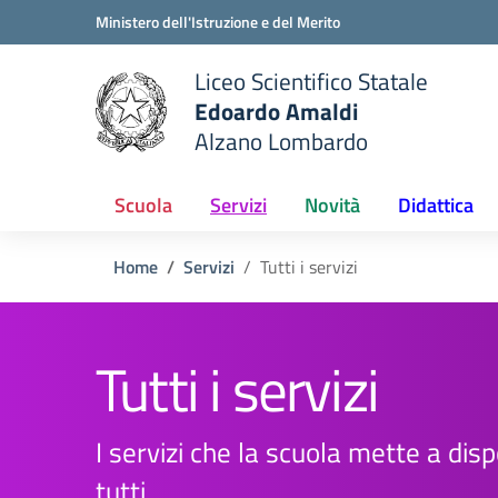
Vai ai contenuti
Vai al menu di navigazione
Vai al footer
Ministero dell'Istruzione e del Merito
Liceo Scientifico Statale
Edoardo Amaldi
Alzano Lombardo
e della scuola
— Visita la pagina iniziale del
Scuola
Servizi
Novità
Didattica
Home
Servizi
Tutti i servizi
Tutti i servizi
I servizi che la scuola mette a disp
tutti.