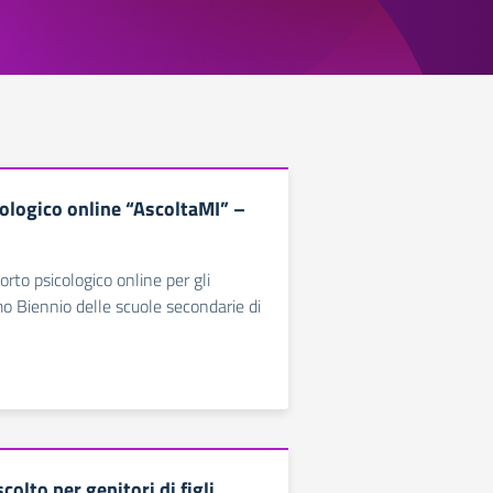
cologico online “AscoltaMI” –
orto psicologico online per gli
mo Biennio delle scuole secondarie di
colto per genitori di figli