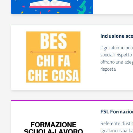
Inclusione sco
Ogni alunno può 
speciali, rispett
offrano una adeg
risposta
FSL Formazio
Referente di isti
(gualandris.barb