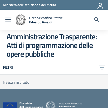
Vai ai contenuti
Vai al menu di navigazione
Vai al footer
Ministero dell'Istruzione e del Merito
Liceo Scientifico Statale
Edoardo Amaldi
— Visita la pagina iniziale della scuola
Amministrazione Trasparente:
Atti di programmazione delle
opere pubbliche
FILTRI
Nessun risultato
Liceo Scientifico Statale
Edoardo Amaldi