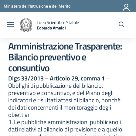
Vai ai contenuti
Vai al menu di navigazione
Vai al footer
Ministero dell'Istruzione e del Merito
Liceo Scientifico Statale
Edoardo Amaldi
— Visita la pagina iniziale della scuola
Amministrazione Trasparente:
Bilancio preventivo e
consuntivo
Dlgs 33/2013 – Articolo 29, comma 1
–
Obblighi di pubblicazione del bilancio,
preventivo e consuntivo, e del Piano degli
indicatori e risultati attesi di bilancio, nonché
dei dati concernenti il monitoraggio degli
obiettivi
1. Le pubbliche amministrazioni pubblicano i
dati relativi al bilancio di previsione e a quello