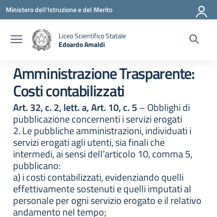
Vai ai contenuti
Vai al menu di navigazione
Vai al footer
Ministero dell'Istruzione e del Merito
Liceo Scientifico Statale
Edoardo Amaldi
— Visita la pagina iniziale della scuola
Amministrazione Trasparente:
Costi contabilizzati
Art. 32, c. 2, lett. a, Art. 10, c. 5
– Obblighi di
pubblicazione concernenti i servizi erogati
2. Le pubbliche amministrazioni, individuati i
servizi erogati agli utenti, sia finali che
intermedi, ai sensi dell’articolo 10, comma 5,
pubblicano:
a) i costi contabilizzati, evidenziando quelli
effettivamente sostenuti e quelli imputati al
personale per ogni servizio erogato e il relativo
andamento nel tempo;