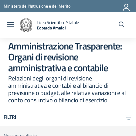
Vai ai contenuti
Vai al menu di navigazione
Vai al footer
Ministero dell'Istruzione e del Merito
Liceo Scientifico Statale
Edoardo Amaldi
— Visita la pagina iniziale della scuola
Amministrazione Trasparente:
Organi di revisione
amministrativa e contabile
Relazioni degli organi di revisione
amministrativa e contabile al bilancio di
previsione o budget, alle relative variazioni e al
conto consuntivo o bilancio di esercizio
FILTRI
Nessun risultato