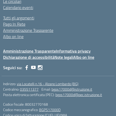
Le circolari
Calendario eventi
Tutti gli argomenti
Pago In Rete
Amministrazione Trasparente
Albo on line
Amministrazione Trasparente
Informativa privacy
Dichiarazione di accessibilità
Note legali
Albo on line
Seguici su:
Indirizzo:
via Locatelli n.16 - Alzano Lombardo (BG)
Centralino:
035511377
Email:
bgps17000d@istruzione.it
Posta elettronica certificata (PEC):
bgps17000d@pec.istruzione.it
Codice fiscale: 80032770168
Codice meccanografico:
BGPS17000D
Codice unico di fatturazione (CUF): UFV98A