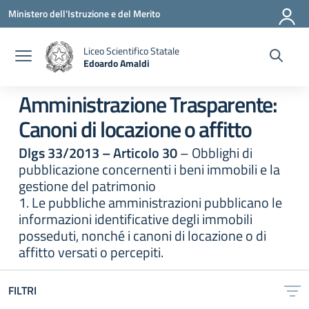
Vai ai contenuti
Vai al menu di navigazione
Vai al footer
Ministero dell'Istruzione e del Merito
Liceo Scientifico Statale
Edoardo Amaldi
— Visita la pagina iniziale della scuola
Amministrazione Trasparente:
Canoni di locazione o affitto
Dlgs 33/2013 – Articolo 30
– Obblighi di
pubblicazione concernenti i beni immobili e la
gestione del patrimonio
1. Le pubbliche amministrazioni pubblicano le
informazioni identificative degli immobili
posseduti, nonché i canoni di locazione o di
affitto versati o percepiti.
FILTRI