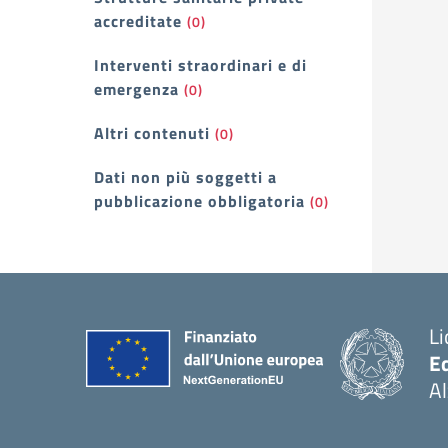
accreditate
(0)
Interventi straordinari e di
emergenza
(0)
Altri contenuti
(0)
Dati non più soggetti a
pubblicazione obbligatoria
(0)
Li
E
A
— 