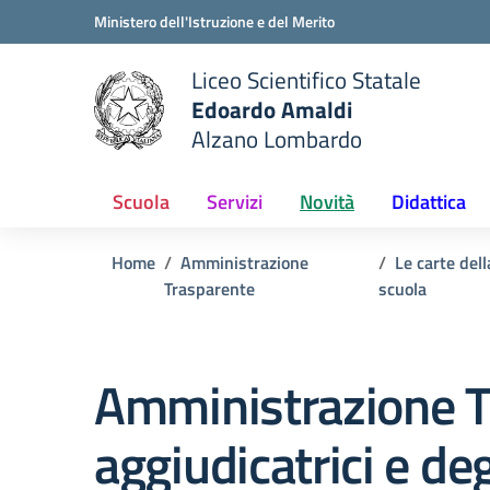
Vai ai contenuti
Vai al menu di navigazione
Vai al footer
Ministero dell'Istruzione e del Merito
Liceo Scientifico Statale
Edoardo Amaldi
Alzano Lombardo
e della scuola
— Visita la pagina iniziale del
Scuola
Servizi
Novità
Didattica
Home
Amministrazione
Le carte dell
Trasparente
scuola
Amministrazione T
aggiudicatrici e de