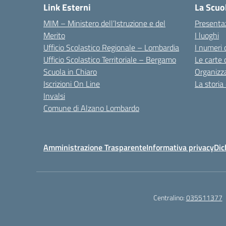
Link Esterni
La Scuo
MIM – Ministero dell’Istruzione e del
Presenta
Merito
I luoghi
Ufficio Scolastico Regionale – Lombardia
I numeri 
Ufficio Scolastico Territoriale – Bergamo
Le carte 
Scuola in Chiaro
Organizz
Iscrizioni On Line
La storia
Invalsi
Comune di Alzano Lombardo
Amministrazione Trasparente
Informativa privacy
Dic
Centralino:
035511377