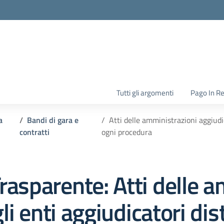
la scuola
Tutti gli argomenti
Pago In R
a
Bandi di gara e
Atti delle amministrazioni aggiudi
contratti
ogni procedura
rasparente:
Atti delle 
gli enti aggiudicatori d