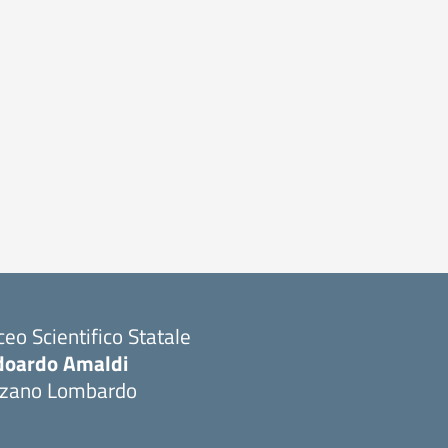
ceo Scientifico Statale
doardo Amaldi
lzano Lombardo
Visita la pagina iniziale della scuola