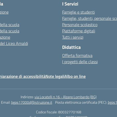
la
I Servizi
zione
Famiglie e studenti
Famiglie, studenti, personale sc
della scuola
Personale scolastico
della scuola
Piattaforme digitali
azione
Tutti i servizi
 del Liceo Amaldi
Didattica
Offerta formativa
I progetti delle classi
hiarazione di accessibilità
Note legali
Albo on line
Indirizzo:
via Locatelli n.16 - Alzano Lombardo (BG)
Email:
bgps17000d@istruzione.it
Posta elettronica certificata (PEC):
bgps1
Codice fiscale: 80032770168