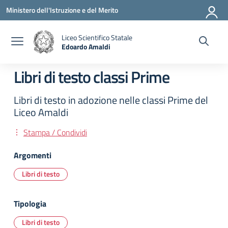
Vai ai contenuti
Vai al menu di navigazione
Vai al footer
Ministero dell'Istruzione e del Merito
Liceo Scientifico Statale
Edoardo Amaldi
— Visita la pagina iniziale della scuola
Libri di testo classi Prime
Libri di testo in adozione nelle classi Prime del
Liceo Amaldi
Stampa / Condividi
Argomenti
Libri di testo
Tipologia
Libri di testo