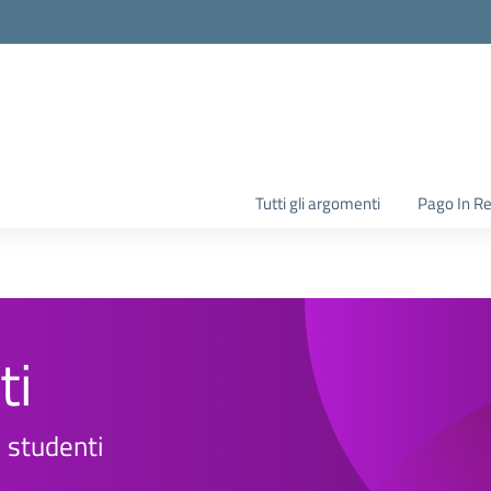
la scuola
Tutti gli argomenti
Pago In R
ti
i studenti