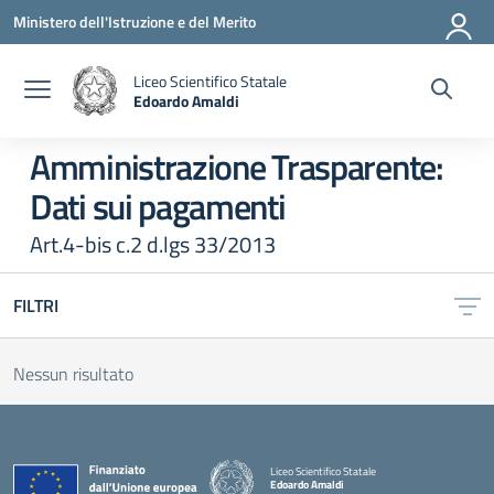
Vai ai contenuti
Vai al menu di navigazione
Vai al footer
Ministero dell'Istruzione e del Merito
Liceo Scientifico Statale
Edoardo Amaldi
— Visita la pagina iniziale della scuola
Amministrazione Trasparente:
Dati sui pagamenti
Art.4-bis c.2 d.lgs 33/2013
FILTRI
Nessun risultato
Liceo Scientifico Statale
Edoardo Amaldi