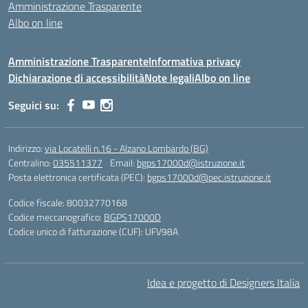
Amministrazione Trasparente
Albo on line
Amministrazione Trasparente
Informativa privacy
Dichiarazione di accessibilità
Note legali
Albo on line
Seguici su:
Indirizzo:
via Locatelli n.16 - Alzano Lombardo (BG)
Centralino:
035511377
Email:
bgps17000d@istruzione.it
Posta elettronica certificata (PEC):
bgps17000d@pec.istruzione.it
Codice fiscale: 80032770168
Codice meccanografico:
BGPS17000D
Codice unico di fatturazione (CUF): UFV98A
Idea e progetto di Designers Italia