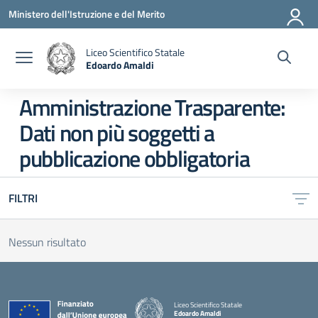
Vai ai contenuti
Vai al menu di navigazione
Vai al footer
Ministero dell'Istruzione e del Merito
Liceo Scientifico Statale
Edoardo Amaldi
— Visita la pagina iniziale della scuola
Amministrazione Trasparente:
Dati non più soggetti a
pubblicazione obbligatoria
FILTRI
Nessun risultato
Liceo Scientifico Statale
Edoardo Amaldi