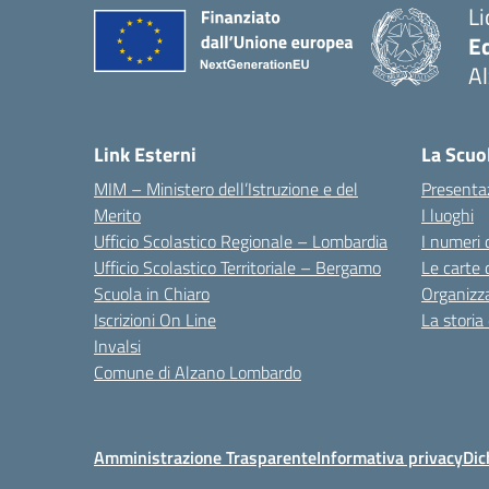
Li
E
A
— 
Link Esterni
La Scuo
MIM – Ministero dell’Istruzione e del
Presenta
Merito
I luoghi
Ufficio Scolastico Regionale – Lombardia
I numeri 
Ufficio Scolastico Territoriale – Bergamo
Le carte 
Scuola in Chiaro
Organizz
Iscrizioni On Line
La storia
Invalsi
Comune di Alzano Lombardo
Amministrazione Trasparente
Informativa privacy
Dic