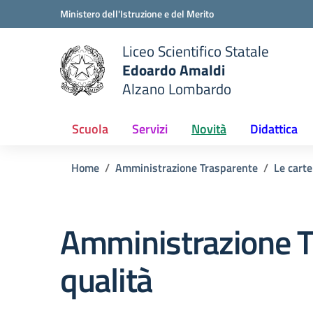
Vai ai contenuti
Vai al menu di navigazione
Vai al footer
Ministero dell'Istruzione e del Merito
Liceo Scientifico Statale
Edoardo Amaldi
Alzano Lombardo
e della scuola
— Visita la pagina iniziale del
Scuola
Servizi
Novità
Didattica
Home
Amministrazione Trasparente
Le carte
Amministrazione T
qualità