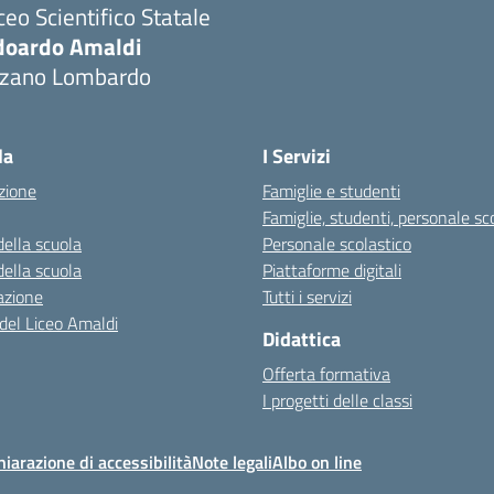
ceo Scientifico Statale
doardo Amaldi
lzano Lombardo
Visita la pagina iniziale della scuola
la
I Servizi
zione
Famiglie e studenti
Famiglie, studenti, personale sc
della scuola
Personale scolastico
della scuola
Piattaforme digitali
azione
Tutti i servizi
 del Liceo Amaldi
Didattica
Offerta formativa
I progetti delle classi
hiarazione di accessibilità
Note legali
Albo on line