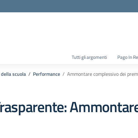
la scuola
Tutti gli argomenti
Pago In R
 della scuola
Performance
Ammontare complessivo dei prem
rasparente:
Ammontare 