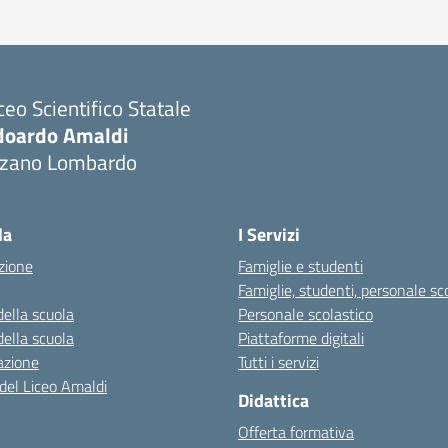
ceo Scientifico Statale
doardo Amaldi
lzano Lombardo
Visita la pagina iniziale della scuola
la
I Servizi
zione
Famiglie e studenti
Famiglie, studenti, personale sc
della scuola
Personale scolastico
della scuola
Piattaforme digitali
azione
Tutti i servizi
 del Liceo Amaldi
Didattica
Offerta formativa