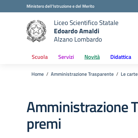
Vai ai contenuti
Vai al menu di navigazione
Vai al footer
Ministero dell'Istruzione e del Merito
Liceo Scientifico Statale
Edoardo Amaldi
Alzano Lombardo
e della scuola
— Visita la pagina iniziale del
Scuola
Servizi
Novità
Didattica
Home
Amministrazione Trasparente
Le carte
Amministrazione T
premi