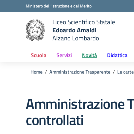
Vai ai contenuti
Vai al menu di navigazione
Vai al footer
Ministero dell'Istruzione e del Merito
Liceo Scientifico Statale
Edoardo Amaldi
Alzano Lombardo
e della scuola
— Visita la pagina iniziale del
Scuola
Servizi
Novità
Didattica
Home
Amministrazione Trasparente
Le carte
Amministrazione T
controllati