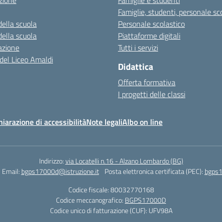
zione
Famiglie e studenti
Famiglie, studenti, personale sc
della scuola
Personale scolastico
della scuola
Piattaforme digitali
azione
Tutti i servizi
 del Liceo Amaldi
Didattica
Offerta formativa
I progetti delle classi
hiarazione di accessibilità
Note legali
Albo on line
Indirizzo:
via Locatelli n.16 - Alzano Lombardo (BG)
Email:
bgps17000d@istruzione.it
Posta elettronica certificata (PEC):
bgps1
Codice fiscale: 80032770168
Codice meccanografico:
BGPS17000D
Codice unico di fatturazione (CUF): UFV98A