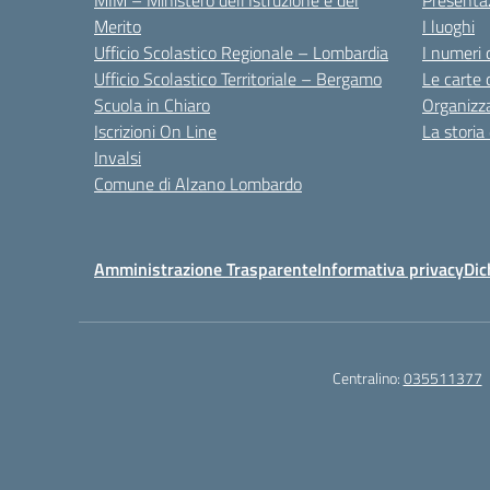
MIM – Ministero dell’Istruzione e del
Presenta
Merito
I luoghi
Ufficio Scolastico Regionale – Lombardia
I numeri 
Ufficio Scolastico Territoriale – Bergamo
Le carte 
Scuola in Chiaro
Organizz
Iscrizioni On Line
La storia
Invalsi
Comune di Alzano Lombardo
Amministrazione Trasparente
Informativa privacy
Dic
Centralino:
035511377