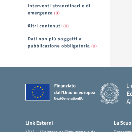
Interventi straordinari e di
emergenza
(0)
Altri contenuti
(0)
Dati non più soggetti a
pubblicazione obbligatoria
(0)
Li
E
A
— 
Link Esterni
La Scuo