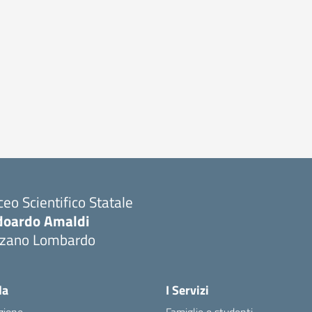
ceo Scientifico Statale
doardo Amaldi
lzano Lombardo
Visita la pagina iniziale della scuola
la
I Servizi