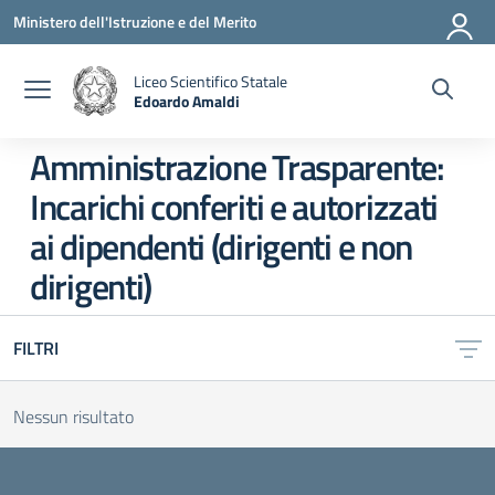
Vai ai contenuti
Vai al menu di navigazione
Vai al footer
Ministero dell'Istruzione e del Merito
Liceo Scientifico Statale
Edoardo Amaldi
— Visita la pagina iniziale della scuola
Amministrazione Trasparente:
Incarichi conferiti e autorizzati
ai dipendenti (dirigenti e non
dirigenti)
FILTRI
Nessun risultato