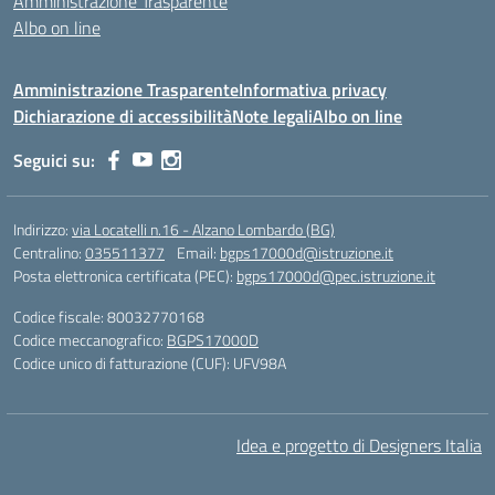
Amministrazione Trasparente
Albo on line
Amministrazione Trasparente
Informativa privacy
Dichiarazione di accessibilità
Note legali
Albo on line
Seguici su:
Indirizzo:
via Locatelli n.16 - Alzano Lombardo (BG)
Centralino:
035511377
Email:
bgps17000d@istruzione.it
Posta elettronica certificata (PEC):
bgps17000d@pec.istruzione.it
Codice fiscale: 80032770168
Codice meccanografico:
BGPS17000D
Codice unico di fatturazione (CUF): UFV98A
Idea e progetto di Designers Italia