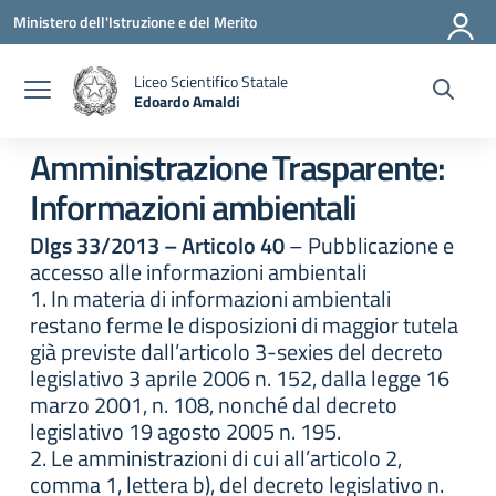
Vai ai contenuti
Vai al menu di navigazione
Vai al footer
Ministero dell'Istruzione e del Merito
Liceo Scientifico Statale
Edoardo Amaldi
— Visita la pagina iniziale della scuola
Amministrazione Trasparente:
Informazioni ambientali
Dlgs 33/2013 – Articolo 40
– Pubblicazione e
accesso alle informazioni ambientali
1. In materia di informazioni ambientali
restano ferme le disposizioni di maggior tutela
già previste dall’articolo 3-sexies del decreto
legislativo 3 aprile 2006 n. 152, dalla legge 16
marzo 2001, n. 108, nonché dal decreto
legislativo 19 agosto 2005 n. 195.
2. Le amministrazioni di cui all’articolo 2,
comma 1, lettera b), del decreto legislativo n.