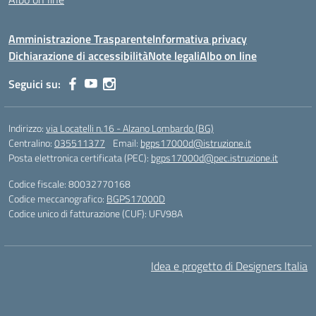
Amministrazione Trasparente
Informativa privacy
Dichiarazione di accessibilità
Note legali
Albo on line
Seguici su:
Indirizzo:
via Locatelli n.16 - Alzano Lombardo (BG)
Centralino:
035511377
Email:
bgps17000d@istruzione.it
Posta elettronica certificata (PEC):
bgps17000d@pec.istruzione.it
Codice fiscale: 80032770168
Codice meccanografico:
BGPS17000D
Codice unico di fatturazione (CUF): UFV98A
Idea e progetto di Designers Italia