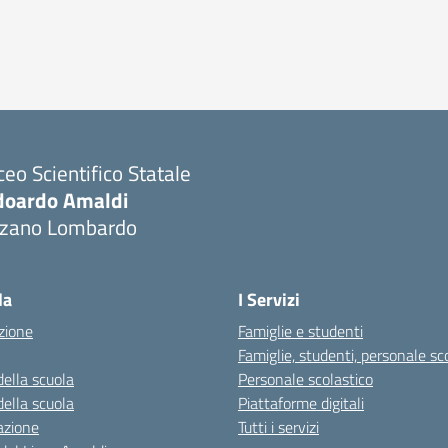
ceo Scientifico Statale
doardo Amaldi
lzano Lombardo
Visita la pagina iniziale della scuola
la
I Servizi
zione
Famiglie e studenti
Famiglie, studenti, personale sc
della scuola
Personale scolastico
della scuola
Piattaforme digitali
azione
Tutti i servizi