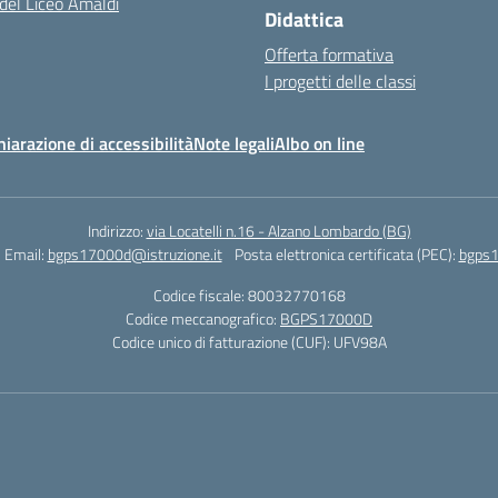
 del Liceo Amaldi
Didattica
Offerta formativa
I progetti delle classi
hiarazione di accessibilità
Note legali
Albo on line
Indirizzo:
via Locatelli n.16 - Alzano Lombardo (BG)
Email:
bgps17000d@istruzione.it
Posta elettronica certificata (PEC):
bgps1
Codice fiscale: 80032770168
Codice meccanografico:
BGPS17000D
Codice unico di fatturazione (CUF): UFV98A