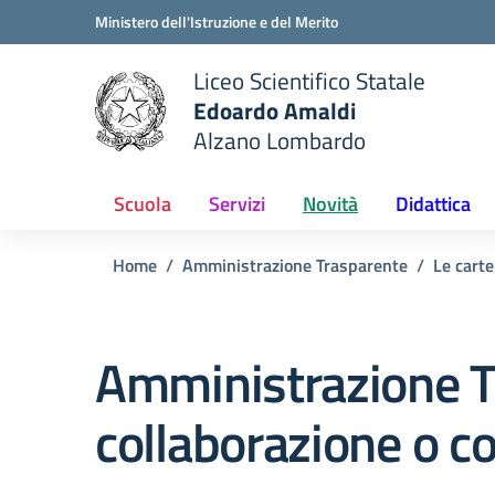
Vai ai contenuti
Vai al menu di navigazione
Vai al footer
Ministero dell'Istruzione e del Merito
Liceo Scientifico Statale
Edoardo Amaldi
Alzano Lombardo
e della scuola
— Visita la pagina iniziale del
Scuola
Servizi
Novità
Didattica
Home
Amministrazione Trasparente
Le carte
Amministrazione T
collaborazione o c