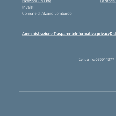
Iscrizioni On Line
La storia
Invalsi
Comune di Alzano Lombardo
Amministrazione Trasparente
Informativa privacy
Dic
Centralino:
035511377