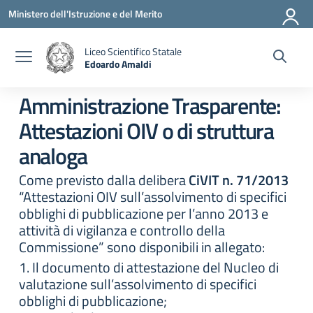
Vai ai contenuti
Vai al menu di navigazione
Vai al footer
Ministero dell'Istruzione e del Merito
Liceo Scientifico Statale
Edoardo Amaldi
— Visita la pagina iniziale della scuola
Amministrazione Trasparente:
Attestazioni OIV o di struttura
analoga
Come previsto dalla delibera
CiVIT n. 71/2013
“Attestazioni OIV sull’assolvimento di specifici
obblighi di pubblicazione per l’anno 2013 e
attività di vigilanza e controllo della
Commissione” sono disponibili in allegato:
1. Il documento di attestazione del Nucleo di
valutazione sull’assolvimento di specifici
obblighi di pubblicazione;