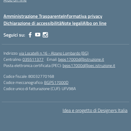
Amministrazione Trasparente
Informativa privacy
Dichiarazione di accessibilità
Note legali
Albo on line
Seguici su:
Indirizzo:
via Locatelli n.16 - Alzano Lombardo (BG)
Centralino:
035511377
Email:
bgps17000d@istruzione.it
Posta elettronica certificata (PEC):
bgps17000d@pec.istruzione.it
Codice fiscale: 80032770168
Codice meccanografico:
BGPS17000D
Codice unico di fatturazione (CUF): UFV98A
Idea e progetto di Designers Italia