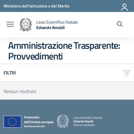
Vai ai contenuti
Vai al menu di navigazione
Vai al footer
Ministero dell'Istruzione e del Merito
Liceo Scientifico Statale
Edoardo Amaldi
— Visita la pagina iniziale della scuola
Amministrazione Trasparente:
Provvedimenti
FILTRI
Nessun risultato
Liceo Scientifico Statale
Edoardo Amaldi
Alzano Lombardo
— Visita la pagina iniziale della scuola