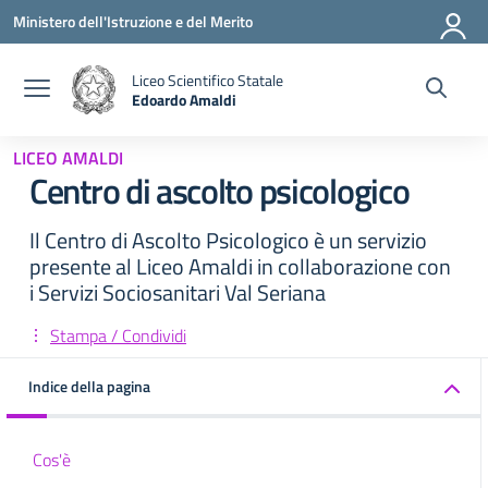
Vai ai contenuti
Vai al menu di navigazione
Vai al footer
Ministero dell'Istruzione e del Merito
Liceo Scientifico Statale
Edoardo Amaldi
— Visita la pagina iniziale della scuola
LICEO AMALDI
Centro di ascolto psicologico
Il Centro di Ascolto Psicologico è un servizio
presente al Liceo Amaldi in collaborazione con
i Servizi Sociosanitari Val Seriana
Stampa / Condividi
Indice della pagina
Cos'è