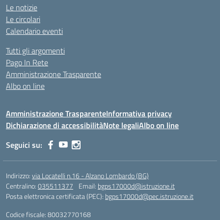
Le notizie
Le circolari
Calendario eventi
Tutti gli argomenti
Pago In Rete
Amministrazione Trasparente
Albo on line
Amministrazione Trasparente
Informativa privacy
Dichiarazione di accessibilità
Note legali
Albo on line
Seguici su:
Indirizzo:
via Locatelli n.16 - Alzano Lombardo (BG)
Centralino:
035511377
Email:
bgps17000d@istruzione.it
Posta elettronica certificata (PEC):
bgps17000d@pec.istruzione.it
Codice fiscale: 80032770168