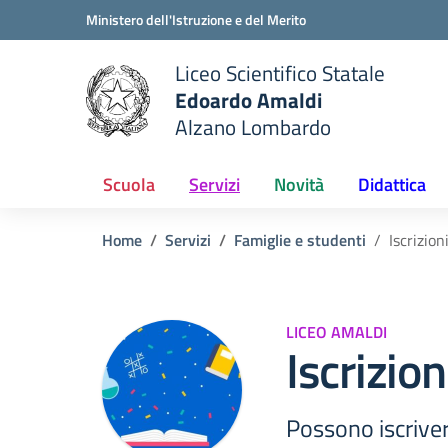
Vai ai contenuti
Vai al menu di navigazione
Vai al footer
Ministero dell'Istruzione e del Merito
Liceo Scientifico Statale
Edoardo Amaldi
Alzano Lombardo
e della scuola
— Visita la pagina iniziale del
Scuola
Servizi
Novità
Didattica
Home
Servizi
Famiglie e studenti
Iscrizion
LICEO AMALDI
Iscrizion
Possono iscrivers