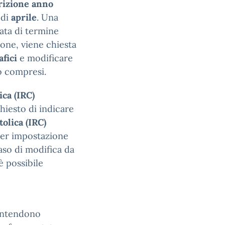
rizione anno
 di
aprile
. Una
data di termine
zione, viene chiesta
afici
e modificare
co compresi.
ica (IRC)
hiesto di indicare
olica (IRC)
 per impostazione
caso di modifica da
è possibile
’intendono