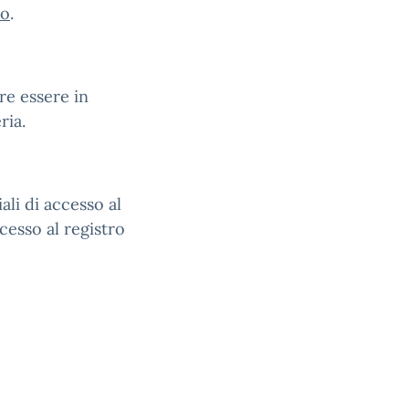
co
.
re essere in
ria.
li di accesso al
ccesso al registro