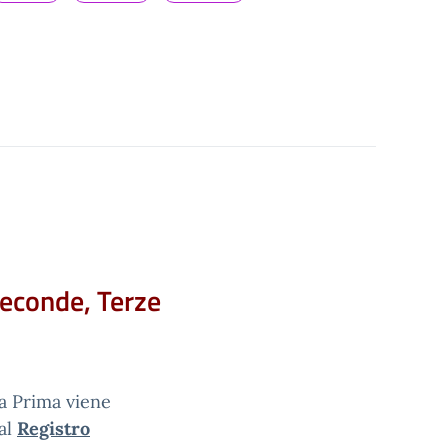
 Seconde, Terze
la Prima viene
al
Registro