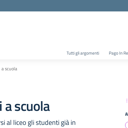
la scuola
Tutti gli argomenti
Pago In R
i a scuola
i a scuola
A
i al liceo gli studenti già in