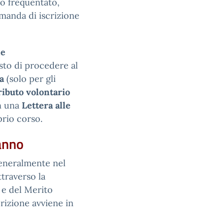
so frequentato,
omanda di iscrizione
ne
esto di procedere al
a
(solo per gli
ibuto volontario
in una
Lettera alle
prio corso.
 anno
generalmente nel
traverso la
 e del Merito
crizione avviene in