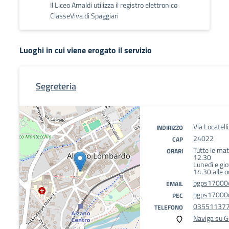
Il Liceo Amaldi utilizza il registro elettronico
ClasseViva di Spaggiari
Luoghi in cui viene erogato il servizio
Segreteria
Via Locatell
INDIRIZZO
24022
CAP
Tutte le mat
ORARI
12.30
Lunedì e gio
14.30 alle 
bgps17000d
EMAIL
bgps17000d
PEC
03551137
TELEFONO
Naviga su 