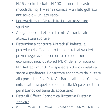
N.26 caschi da skate, N.100 Tatami ad incastro –
moduli da mq. 1 – senza cornice – un lato goffrato
antiscivolo – un lato liscio)
Lettera di invito Airtrack Italia – attrezzature
sportive
Allegati docx – Lettera di invito Airtrack Italia –
attrezzature sportive
Determina a contrarre Airtrack
(È indetta la
procedura di affidamento tramite trattativa diretta
previa negoziazione con un unico operatore
economico individuato sul MEPA della fornitura di:
N.1 Airtrack mt.10×2 – spessore 20 – con relativa
sacca e gonfiatore. L’operatore economico da invitare
alla procedura è la Ditta Air Track Italia srl di Genova
individuata tra quelle presenti sulla Mepa e abilitata
per il Bando del bene da acquistare)
Dettagli Offerta Economica Trattativa Diretta n
366247
Stipula Trattativa Diretta n 366247 a Air Track Italia