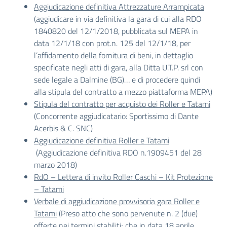
Aggiudicazione definitiva Attrezzature Arrampicata
(aggiudicare in via definitiva la gara di cui alla RDO
1840820 del 12/1/2018, pubblicata sul MEPA in
data 12/1/18 con prot.n. 125 del 12/1/18, per
l’affidamento della fornitura di beni, in dettaglio
specificate negli atti di gara, alla Ditta U.T.P. srl con
sede legale a Dalmine (BG)… e di procedere quindi
alla stipula del contratto a mezzo piattaforma MEPA)
Stipula del contratto per acquisto dei Roller e Tatami
(Concorrente aggiudicatario: Sportissimo di Dante
Acerbis & C. SNC)
Aggiudicazione definitiva Roller e Tatami
(Aggiudicazione definitiva RDO n.1909451 del 28
marzo 2018)
RdO – Lettera di invito Roller Caschi – Kit Protezione
– Tatami
Verbale di aggiudicazione provvisoria gara Roller e
Tatami
(Preso atto che sono pervenute n. 2 (due)
offerte nei termini stabiliti; che in data 18 aprile