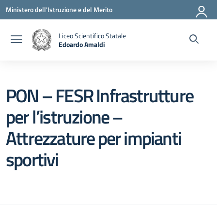
Vai ai contenuti
Vai al menu di navigazione
Vai al footer
Ministero dell'Istruzione e del Merito
Liceo Scientifico Statale
Edoardo Amaldi
— Visita la pagina iniziale della scuola
PON – FESR Infrastrutture
per l’istruzione –
Attrezzature per impianti
sportivi