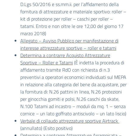
D.Lgs 50/2016 e ss.mm.ii. per l’affidamento della
fornitura di attrezzature e materiale sportivo: roller –
kit di protezione per roller – caschi per roller –
tatami. Entro e non oltre le ore 12,00 del giorno 17
marzo 2018)
Allegato – Avviso Pubblico per manifestazione di
interesse attrezzature sportive – roller e tatami
Determina a contrarre Acquisto Attrezzature
Sportive – Roller e Tatami
(È indetta la procedura di
affidamento tramite RdO con richiesta di n.3
preventivi a operatori economici individuati sul MEPA
in relazione alla categoria del bene da acquistare, per
la fornitura di: N.26 pattini in linea, N.26 protezioni
per ginocchia gomiti e polsi, N.26 caschi da skate,
N.100 Tatami ad incastro – moduli da mq. 1 – senza
cornice – un lato goffrato antiscivolo – un lato liscio)
Verbale di collaudo attrezzature sportive Airtrack
(annullato) (Esito positivo)
Determina a contrarre Attrezzature Arrampicata –