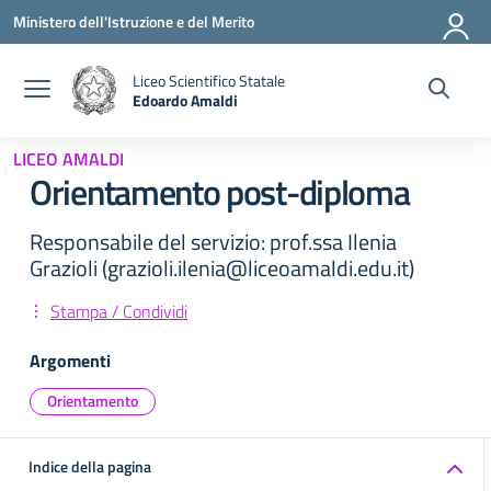
Vai ai contenuti
Vai al menu di navigazione
Vai al footer
Ministero dell'Istruzione e del Merito
Liceo Scientifico Statale
Edoardo Amaldi
— Visita la pagina iniziale della scuola
LICEO AMALDI
Orientamento post-diploma
Responsabile del servizio: prof.ssa Ilenia
Grazioli (grazioli.ilenia@liceoamaldi.edu.it)
Stampa / Condividi
Argomenti
Orientamento
Indice della pagina