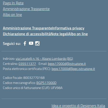
Pago In Rete
Amministrazione Trasparente
Albo on line
Amministrazione Trasparente
Informativa privacy
Dichiarazione di accessibilità
Note legali
Albo on line
Seguici su:
Indirizzo:
via Locatelli n.16 - Alzano Lombardo (BG)
Centralino:
035511377
Email:
bgps17000d@istruzione.it
Posta elettronica certificata (PEC):
bgps17000d@pec.istruzione.it
Codice fiscale: 80032770168
Codice meccanografico:
BGPS17000D
Codice unico di fatturazione (CUF): UFV98A
Idea e progetto di Designers Italia