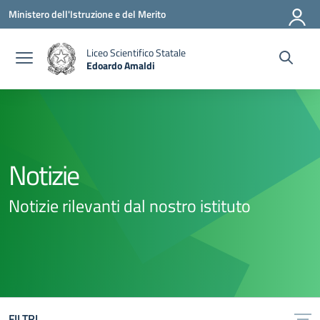
Vai ai contenuti
Vai al menu di navigazione
Vai al footer
Ministero dell'Istruzione e del Merito
Liceo Scientifico Statale
Edoardo Amaldi
— Visita la pagina iniziale della scuola
Notizie
Notizie rilevanti dal nostro istituto
FILTRI