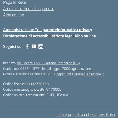
Pago In Rete
Amministrazione Trasparente
Albo on line
Amministrazione Trasparente
Informativa privacy
Dichiarazione di accessibilità
Note legali
Albo on line
Seguici su:
Indirizzo:
via Locatelli n.16 - Alzano Lombardo (BG)
Centralino:
035511377
Email:
bgps17000d@istruzione.it
Posta elettronica certificata (PEC):
bgps17000d@pec.istruzione.it
Codice fiscale: 80032770168
Codice meccanografico:
BGPS17000D
Codice unico di fatturazione (CUF): UFV98A
Idea e progetto di Designers Italia