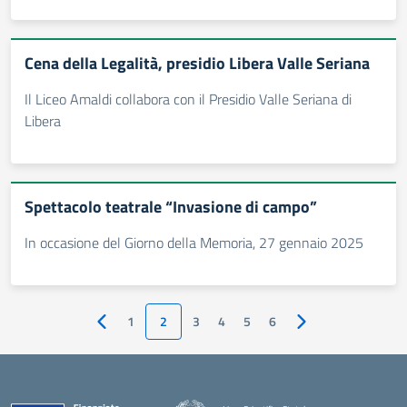
Cena della Legalità, presidio Libera Valle Seriana
Il Liceo Amaldi collabora con il Presidio Valle Seriana di
Libera
Spettacolo teatrale “Invasione di campo”
In occasione del Giorno della Memoria, 27 gennaio 2025
1
2
3
4
5
6
Pagina precedente
Pagina successiva