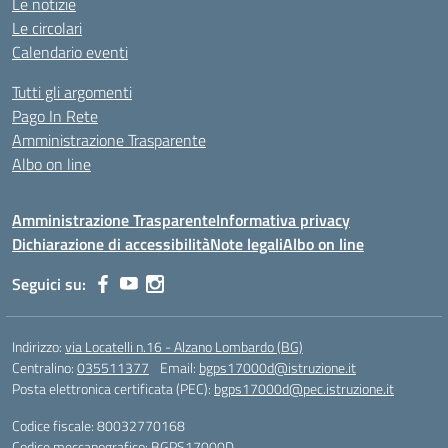
Le notizie
Le circolari
Calendario eventi
Tutti gli argomenti
Pago In Rete
Amministrazione Trasparente
Albo on line
Amministrazione Trasparente
Informativa privacy
Dichiarazione di accessibilità
Note legali
Albo on line
Seguici su:
Indirizzo:
via Locatelli n.16 - Alzano Lombardo (BG)
Centralino:
035511377
Email:
bgps17000d@istruzione.it
Posta elettronica certificata (PEC):
bgps17000d@pec.istruzione.it
Codice fiscale: 80032770168
Codice meccanografico:
BGPS17000D