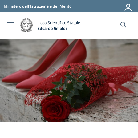
Vai ai contenuti
Vai al menu di navigazione
Vai al footer
Ministero dell'Istruzione e del Merito
Liceo Scientifico Statale
Edoardo Amaldi
— Visita la pagina iniziale della scuola