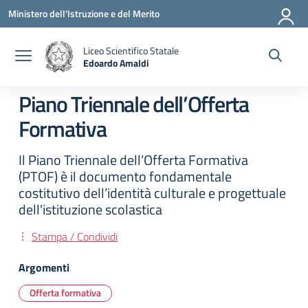
Vai ai contenuti
Vai al menu di navigazione
Vai al footer
Ministero dell'Istruzione e del Merito
Liceo Scientifico Statale
Edoardo Amaldi
— Visita la pagina iniziale della scuola
Piano Triennale dell’Offerta
Formativa
Il Piano Triennale dell’Offerta Formativa
(PTOF) è il documento fondamentale
costitutivo dell’identità culturale e progettuale
dell'istituzione scolastica
Stampa / Condividi
Argomenti
Offerta formativa