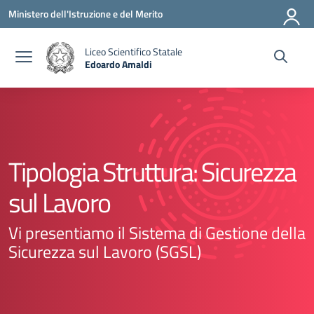
Vai ai contenuti
Vai al menu di navigazione
Vai al footer
Ministero dell'Istruzione e del Merito
Liceo Scientifico Statale
Edoardo Amaldi
— Visita la pagina iniziale della scuola
Tipologia Struttura:
Sicurezza
sul Lavoro
Vi presentiamo il Sistema di Gestione della
Sicurezza sul Lavoro (SGSL)