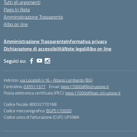
Tutti gli argomenti
Pago In Rete
Amministrazione Trasparente
Albo on line
Amministrazione Trasparente
Informativa privacy
Dichiarazione di accessibilità
Note legali
Albo on line
Seguici su:
Indirizzo:
via Locatelli n.16 - Alzano Lombardo (BG)
Centralino:
035511377
Email:
bgps17000d@istruzione.it
Posta elettronica certificata (PEC):
bgps17000d@pec.istruzione.it
Codice fiscale: 80032770168
Codice meccanografico:
BGPS17000D
Codice unico di fatturazione (CUF): UFV98A