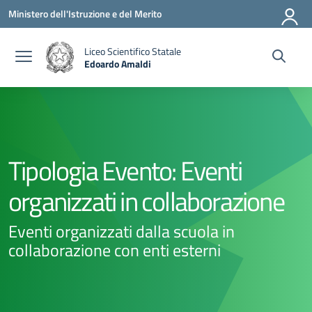
Vai ai contenuti
Vai al menu di navigazione
Vai al footer
Ministero dell'Istruzione e del Merito
Liceo Scientifico Statale
Edoardo Amaldi
— Visita la pagina iniziale della scuola
Tipologia Evento:
Eventi
organizzati in collaborazione
Eventi organizzati dalla scuola in
collaborazione con enti esterni