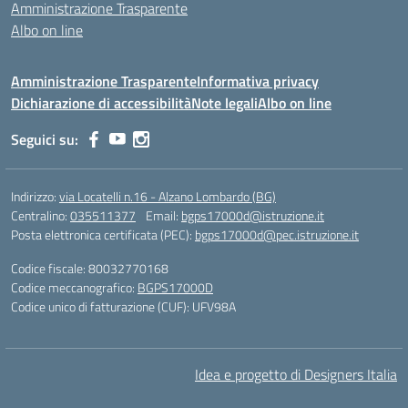
Amministrazione Trasparente
Albo on line
Amministrazione Trasparente
Informativa privacy
Dichiarazione di accessibilità
Note legali
Albo on line
Seguici su:
Indirizzo:
via Locatelli n.16 - Alzano Lombardo (BG)
Centralino:
035511377
Email:
bgps17000d@istruzione.it
Posta elettronica certificata (PEC):
bgps17000d@pec.istruzione.it
Codice fiscale: 80032770168
Codice meccanografico:
BGPS17000D
Codice unico di fatturazione (CUF): UFV98A
Idea e progetto di Designers Italia