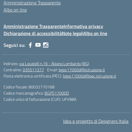
Amministrazione Trasparente
Albo on line
Amministrazione Trasparente
Informativa privacy
Dichiarazione di accessibilità
Note legali
Albo on line
Seguici su:
Indirizzo:
via Locatelli n.16 - Alzano Lombardo (BG)
Centralino:
035511377
Email:
bgps17000d@istruzione.it
Posta elettronica certificata (PEC):
bgps17000d@pec.istruzione.it
Codice fiscale: 80032770168
Codice meccanografico:
BGPS17000D
Codice unico di fatturazione (CUF): UFV98A
Idea e progetto di Designers Italia