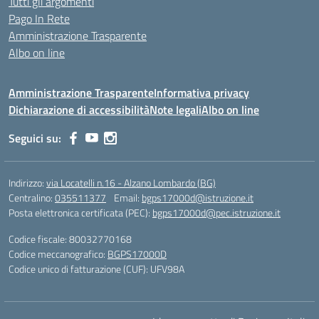
Tutti gli argomenti
Pago In Rete
Amministrazione Trasparente
Albo on line
Amministrazione Trasparente
Informativa privacy
Dichiarazione di accessibilità
Note legali
Albo on line
Seguici su:
Indirizzo:
via Locatelli n.16 - Alzano Lombardo (BG)
Centralino:
035511377
Email:
bgps17000d@istruzione.it
Posta elettronica certificata (PEC):
bgps17000d@pec.istruzione.it
Codice fiscale: 80032770168
Codice meccanografico:
BGPS17000D
Codice unico di fatturazione (CUF): UFV98A