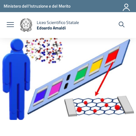
Vai ai contenuti
Vai al menu di navigazione
Vai al footer
Ministero dell'Istruzione e del Merito
Liceo Scientifico Statale
Edoardo Amaldi
— Visita la pagina iniziale della scuola