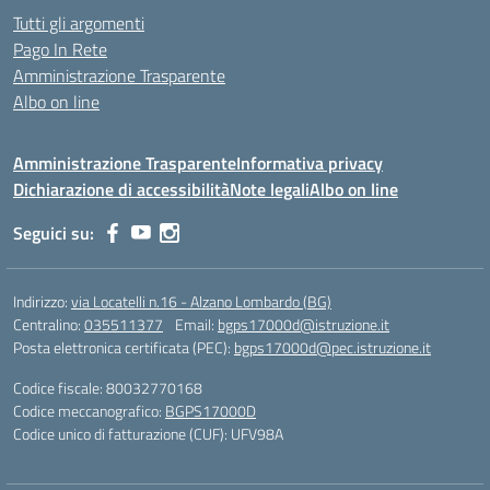
Tutti gli argomenti
Pago In Rete
Amministrazione Trasparente
Albo on line
Amministrazione Trasparente
Informativa privacy
Dichiarazione di accessibilità
Note legali
Albo on line
Seguici su:
Indirizzo:
via Locatelli n.16 - Alzano Lombardo (BG)
Centralino:
035511377
Email:
bgps17000d@istruzione.it
Posta elettronica certificata (PEC):
bgps17000d@pec.istruzione.it
Codice fiscale: 80032770168
Codice meccanografico:
BGPS17000D
Codice unico di fatturazione (CUF): UFV98A