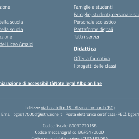
zione
Famiglie e studenti
Famiglie, studenti, personale sc
della scuola
Personale scolastico
della scuola
Piattaforme digitali
azione
Tutti i servizi
 del Liceo Amaldi
Didattica
Offerta formativa
I progetti delle classi
hiarazione di accessibilità
Note legali
Albo on line
Indirizzo:
via Locatelli n.16 - Alzano Lombardo (BG)
Email:
bgps17000d@istruzione.it
Posta elettronica certificata (PEC):
bgps1
Codice fiscale: 80032770168
Codice meccanografico:
BGPS17000D
Codice unico di fatturazione (CUF): UFV98A