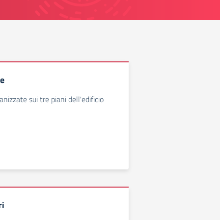
he
nizzate sui tre piani dell'edificio
ri