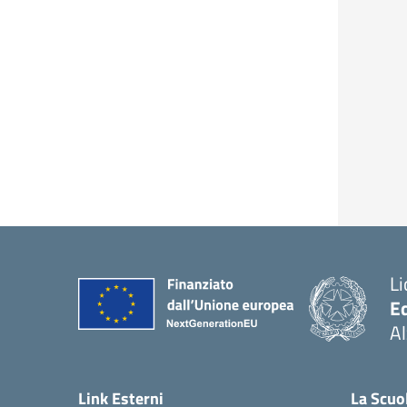
Li
E
A
— 
Link Esterni
La Scuo