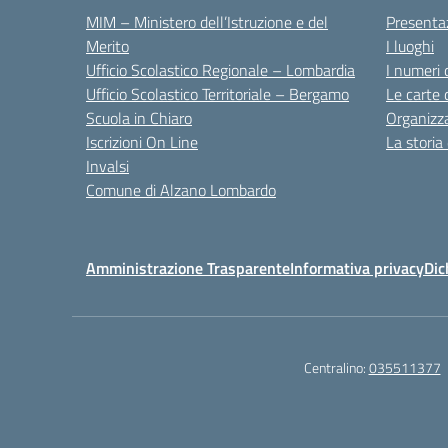
MIM – Ministero dell’Istruzione e del
Presenta
Merito
I luoghi
Ufficio Scolastico Regionale – Lombardia
I numeri 
Ufficio Scolastico Territoriale – Bergamo
Le carte 
Scuola in Chiaro
Organizz
Iscrizioni On Line
La storia
Invalsi
Comune di Alzano Lombardo
Amministrazione Trasparente
Informativa privacy
Dic
Centralino:
035511377