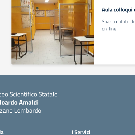
Aula colloqui 
Spazio dotato di 
on-line
ceo Scientifico Statale
doardo Amaldi
lzano Lombardo
Visita la pagina iniziale della scuola
la
I Servizi