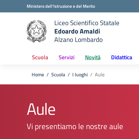
Vai ai contenuti
Vai al menu di navigazione
Vai al footer
Ministero dell'Istruzione e del Merito
Liceo Scientifico Statale
Edoardo Amaldi
Alzano Lombardo
e della scuola
— Visita la pagina iniziale del
Scuola
Servizi
Novità
Didattica
Home
Scuola
I luoghi
Aule
Aule
Vi presentiamo le nostre aule