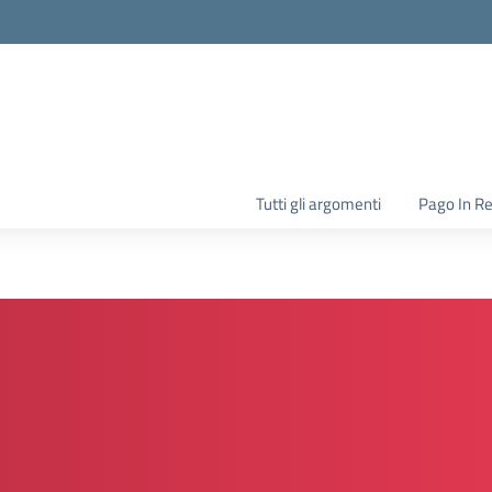
la scuola
Tutti gli argomenti
Pago In R