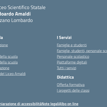
ceo Scientifico Statale
doardo Amaldi
lzano Lombardo
Visita la pagina iniziale della scuola
la
I Servizi
zione
Famiglie e studenti
Famiglie, studenti, personale sc
della scuola
Personale scolastico
della scuola
Piattaforme digitali
azione
Tutti i servizi
 del Liceo Amaldi
Didattica
Offerta formativa
I progetti delle classi
hiarazione di accessibilità
Note legali
Albo on line