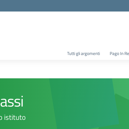
la scuola
Tutti gli argomenti
Pago In R
lassi
o istituto