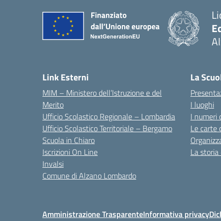
Li
E
A
— 
Link Esterni
La Scuo
MIM – Ministero dell’Istruzione e del
Presenta
Merito
I luoghi
Ufficio Scolastico Regionale – Lombardia
I numeri 
Ufficio Scolastico Territoriale – Bergamo
Le carte 
Scuola in Chiaro
Organizz
Iscrizioni On Line
La storia
Invalsi
Comune di Alzano Lombardo
Amministrazione Trasparente
Informativa privacy
Dic