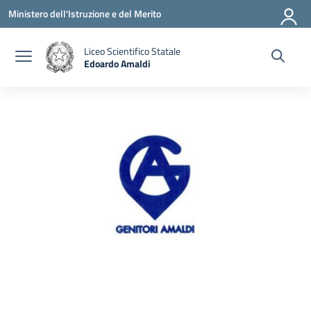
Vai ai contenuti
Vai al menu di navigazione
Vai al footer
Ministero dell'Istruzione e del Merito
Liceo Scientifico Statale
Edoardo Amaldi
— Visita la pagina iniziale della scuola