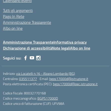
Calendario eventi
Tutti gli argomenti
Pago In Rete
Amministrazione Trasparente
Albo on line
Amministrazione Trasparente
Informativa privacy
Dichiarazione di accessibilità
Note legali
Albo on line
Seguici su:
Indirizzo:
via Locatelli n.16 - Alzano Lombardo (BG)
Centralino:
035511377
Email:
bgps17000d@istruzione.it
Posta elettronica certificata (PEC):
bgps17000d@pec.istruzione.it
Codice fiscale: 80032770168
Codice meccanografico:
BGPS17000D
Codice unico di fatturazione (CUF): UFV98A