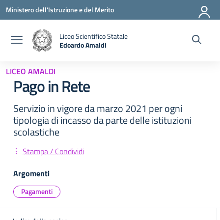
Vai ai contenuti
Vai al menu di navigazione
Vai al footer
Ministero dell'Istruzione e del Merito
Liceo Scientifico Statale
Edoardo Amaldi
— Visita la pagina iniziale della scuola
LICEO AMALDI
Pago in Rete
Servizio in vigore da marzo 2021 per ogni
tipologia di incasso da parte delle istituzioni
scolastiche
Stampa / Condividi
Argomenti
Pagamenti