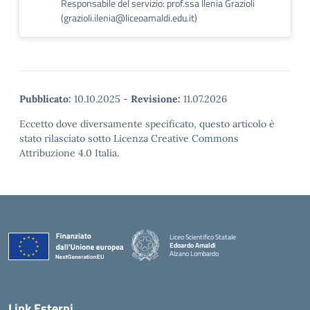
Responsabile del servizio: prof.ssa Ilenia Grazioli
(grazioli.ilenia@liceoamaldi.edu.it)
Pubblicato:
10.10.2025
-
Revisione:
11.07.2026
Eccetto dove diversamente specificato, questo articolo è
stato rilasciato sotto Licenza Creative Commons
Attribuzione 4.0 Italia.
Liceo Scientifico Statale
Edoardo Amaldi
Alzano Lombardo
— Visita la pagina iniziale della scuola
Link Esterni