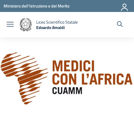
Vai ai contenuti
Vai al menu di navigazione
Vai al footer
Ministero dell'Istruzione e del Merito
Liceo Scientifico Statale
Edoardo Amaldi
— Visita la pagina iniziale della scuola