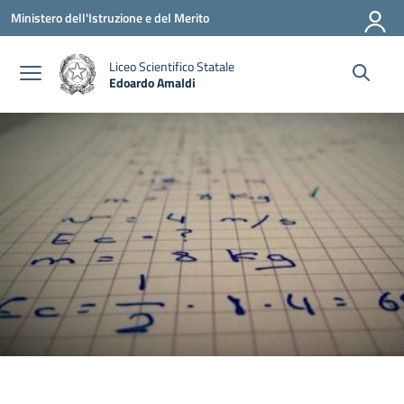
Vai ai contenuti
Vai al menu di navigazione
Vai al footer
Ministero dell'Istruzione e del Merito
Liceo Scientifico Statale
Edoardo Amaldi
— Visita la pagina iniziale della scuola