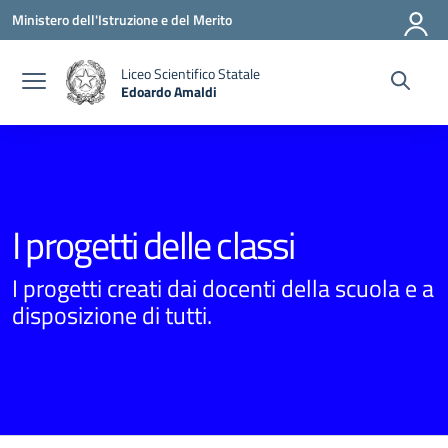
Vai ai contenuti
Vai al menu di navigazione
Vai al footer
Ministero dell'Istruzione e del Merito
Liceo Scientifico Statale
Edoardo Amaldi
— Visita la pagina iniziale della scuola
I progetti delle classi
I progetti creati dai docenti della scuola e a
disposizione di tutti.