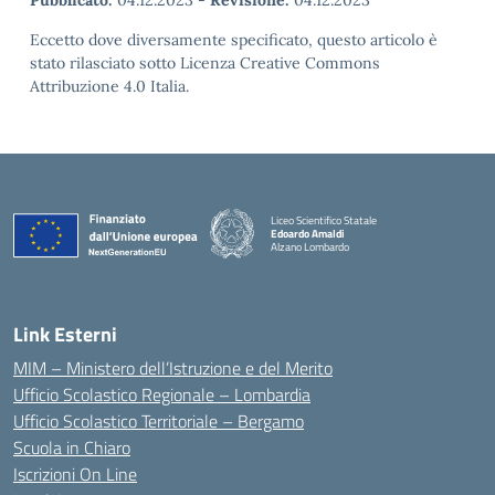
Pubblicato:
04.12.2023
-
Revisione:
04.12.2023
Eccetto dove diversamente specificato, questo articolo è
stato rilasciato sotto Licenza Creative Commons
Attribuzione 4.0 Italia.
Liceo Scientifico Statale
Edoardo Amaldi
Alzano Lombardo
— Visita la pagina iniziale della scuola
Link Esterni
MIM – Ministero dell’Istruzione e del Merito
Ufficio Scolastico Regionale – Lombardia
Ufficio Scolastico Territoriale – Bergamo
Scuola in Chiaro
Iscrizioni On Line