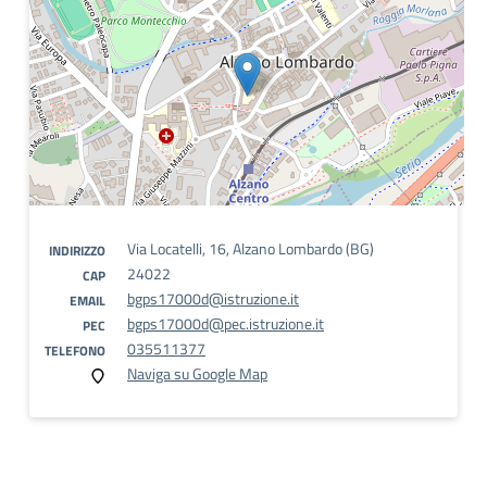
Via Locatelli, 16, Alzano Lombardo (BG)
INDIRIZZO
24022
CAP
bgps17000d@istruzione.it
EMAIL
bgps17000d@pec.istruzione.it
PEC
035511377
TELEFONO
Naviga su Google Map