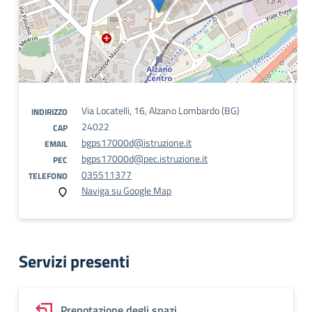
Via Locatelli, 16, Alzano Lombardo (BG)
INDIRIZZO
24022
CAP
bgps17000d@istruzione.it
EMAIL
bgps17000d@pec.istruzione.it
PEC
035511377
TELEFONO
Naviga su Google Map
Servizi presenti
Prenotazione degli spazi