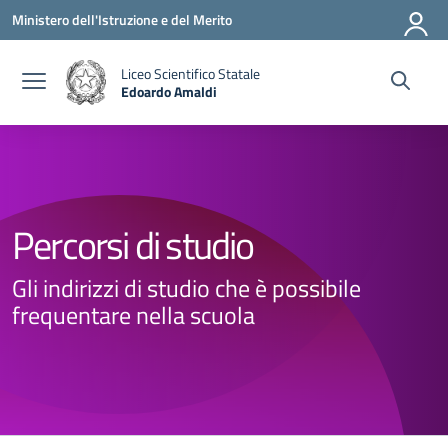
Vai ai contenuti
Vai al menu di navigazione
Vai al footer
Ministero dell'Istruzione e del Merito
Liceo Scientifico Statale
Edoardo Amaldi
— Visita la pagina iniziale della scuola
Percorsi di studio
Gli indirizzi di studio che è possibile
frequentare nella scuola