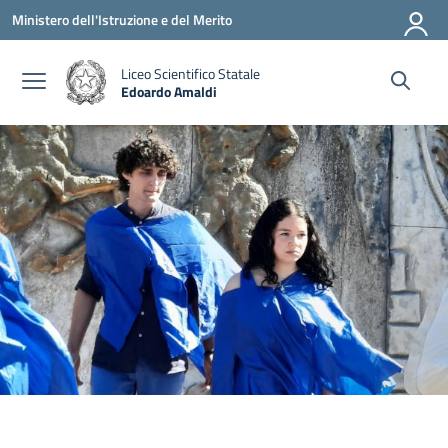
Vai ai contenuti
Vai al menu di navigazione
Vai al footer
Ministero dell'Istruzione e del Merito
Liceo Scientifico Statale
Edoardo Amaldi
— Visita la pagina iniziale della scuola