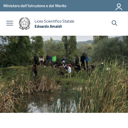
Vai ai contenuti
Vai al menu di navigazione
Vai al footer
Ministero dell'Istruzione e del Merito
Liceo Scientifico Statale
Edoardo Amaldi
— Visita la pagina iniziale della scuola